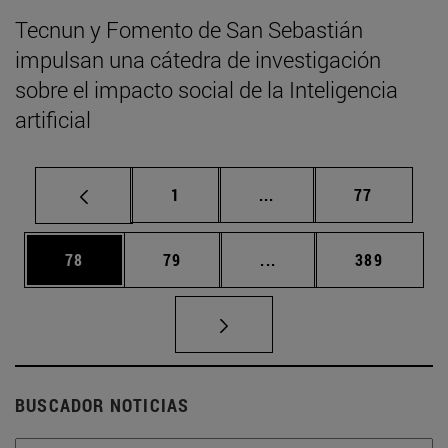
Tecnun y Fomento de San Sebastián
impulsan una cátedra de investigación
sobre el impacto social de la Inteligencia
artificial
Página
Páginas intermedias Us
Página
1
...
77
Página
Página
Páginas intermedias U
Página
78
79
...
389
BUSCADOR NOTICIAS