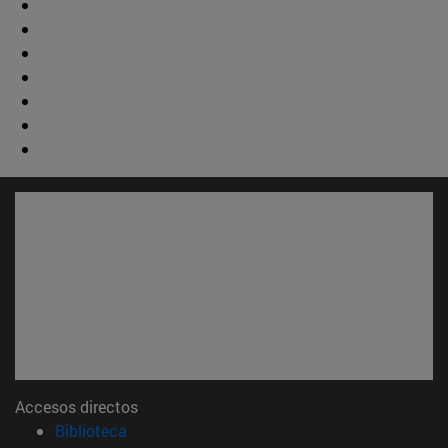
Accesos directos
(abre en nueva ventana)
Biblioteca