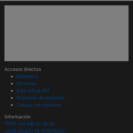
Accesos directos
(abre en nueva ventana)
Biblioteca
(abre en nueva ventana)
Mi correo
(abre en nueva ventana)
Aula virtual ADI
(abre en nueva ventana)
Búsqueda de personas
(abre en nueva ventana)
Trabaja con nosotros
Información
TFNO +34 948 42 56 00
¿QUÉ GRADO TE INTERESA?