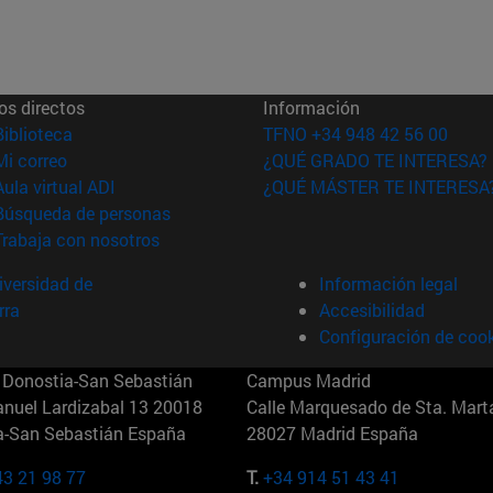
os directos
Información
(abre en nueva ventana)
Biblioteca
TFNO +34 948 42 56 00
(abre en nueva ventana)
Mi correo
¿QUÉ GRADO TE INTERESA?
(abre en nueva ventana)
Aula virtual ADI
¿QUÉ MÁSTER TE INTERESA
(abre en nueva ventana)
Búsqueda de personas
(abre en nueva ventana)
Trabaja con nosotros
versidad de
Información legal
rra
Accesibilidad
Configuración de coo
Donostia-San Sebastián
Campus Madrid
anuel Lardizabal 13 20018
Calle Marquesado de Sta. Marta
a-San Sebastián España
28027 Madrid España
43 21 98 77
T.
+34 914 51 43 41