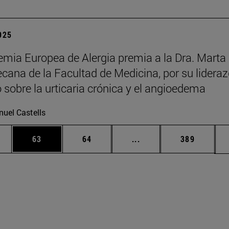
2025
mia Europea de Alergia premia a la Dra. Marta
decana de la Facultad de Medicina, por su lidera
o sobre la urticaria crónica y el angioedema
uel Castells
edias Use TAB para desplazarse.
ina
Página
Página
Páginas intermedias Us
Página
63
64
...
389