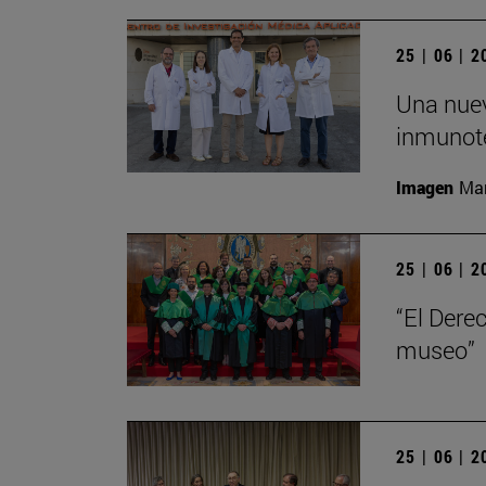
25 | 06 | 
Una nuev
inmunote
Imagen
Man
25 | 06 | 
“El Dere
museo”
25 | 06 | 