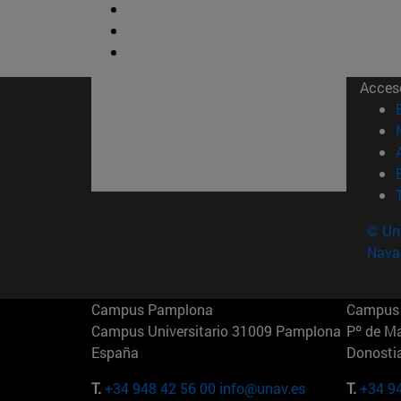
Acces
© Uni
Nava
Campus Pamplona
Campus 
Campus Universitario 31009 Pamplona
Pº de M
España
Donosti
T.
+34 948 42 56 00
info@unav.es
T.
+34 9