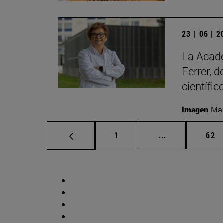
23 | 06 | 
La Acade
Ferrer, 
científic
Imagen
Man
Página
Páginas interm
Pág
1
...
62