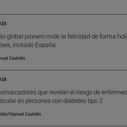
2025
io global pionero mide la felicidad de forma holí
íses, incluido España
uel Castells
2025
iomarcadores que revelan el riesgo de enferme
scular en personas con diabetes tipo 2
ida/Manuel Castells