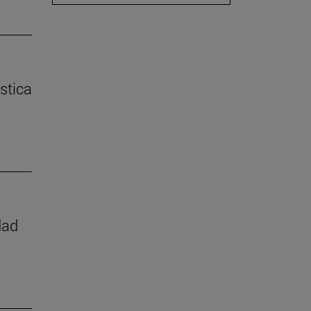
stica
dad