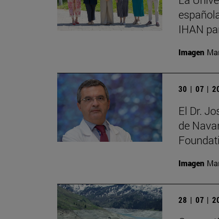
española
IHAN par
Imagen
Man
30 | 07 | 
El Dr. J
de Navar
Foundat
Imagen
Man
28 | 07 | 