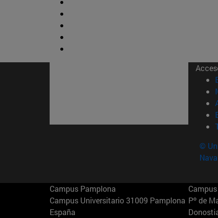
Acces
© Uni
Nava
Campus Pamplona
Campus 
Campus Universitario 31009 Pamplona
Pº de M
España
Donosti