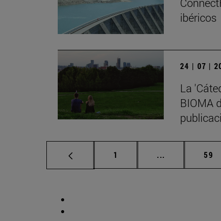
ConnectF
ibéricos
24 | 07 | 
La 'Cáte
BIOMA de
publicaci
Página
Páginas interm
Pág
1
...
59