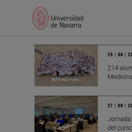
29 | 08 | 
214 alum
Medicin
27 | 08 | 
Jornada 
del curs