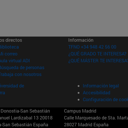
os directos
Información
(abre en nueva ventana)
Biblioteca
TFNO +34 948 42 56 00
(abre en nueva ventana)
Mi correo
¿QUÉ GRADO TE INTERESA?
(abre en nueva ventana)
Aula virtual ADI
¿QUÉ MÁSTER TE INTERESA
(abre en nueva ventana)
Búsqueda de personas
(abre en nueva ventana)
Trabaja con nosotros
versidad de
Información legal
rra
Accesibilidad
Configuración de coo
Donostia-San Sebastián
Campus Madrid
anuel Lardizabal 13 20018
Calle Marquesado de Sta. Marta
a-San Sebastián España
28027 Madrid España