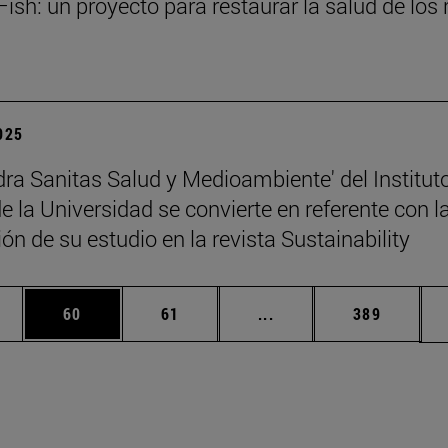
ish: un proyecto para restaurar la salud de los 
2025
dra Sanitas Salud y Medioambiente' del Institut
 la Universidad se convierte en referente con l
ón de su estudio en la revista Sustainability
edias Use TAB para desplazarse.
ina
Página
Página
Páginas intermedias Us
Página
60
61
...
389