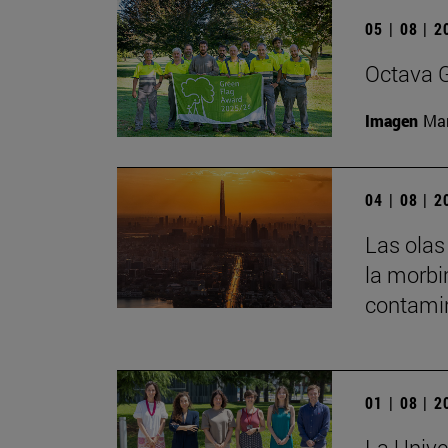
05 | 08 | 
Octava G
Imagen
Man
04 | 08 | 
Las olas
la morbi
contamin
01 | 08 | 
La Unive