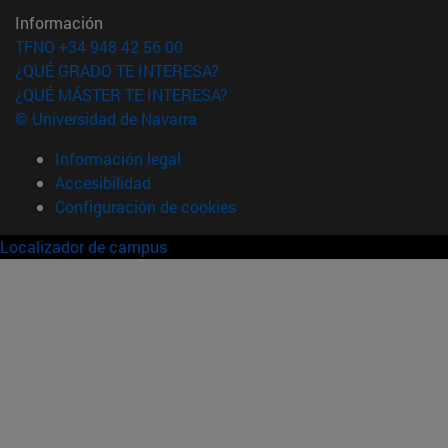
Información
TFNO +34 948 42 56 00
¿QUÉ GRADO TE INTERESA?
¿QUÉ MÁSTER TE INTERESA?
© Universidad de Navarra
Información legal
Accesibilidad
Configuración de cookies
Localizador de campus