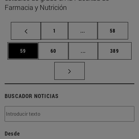
Farmacia y Nutrición
Página
Páginas intermedias Us
Página
1
...
58
Página
Página
Páginas intermedias U
Página
59
60
...
389
BUSCADOR NOTICIAS
Desde