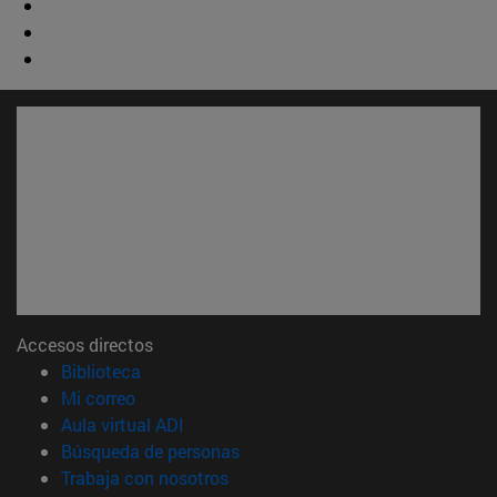
Accesos directos
(abre en nueva ventana)
Biblioteca
(abre en nueva ventana)
Mi correo
(abre en nueva ventana)
Aula virtual ADI
(abre en nueva ventana)
Búsqueda de personas
(abre en nueva ventana)
Trabaja con nosotros