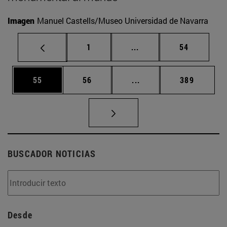
Imagen
Manuel Castells/Museo Universidad de Navarra
Página
Páginas intermedias Us
Página
1
...
54
Página
Página
Páginas intermedias U
Página
55
56
...
389
BUSCADOR NOTICIAS
Desde