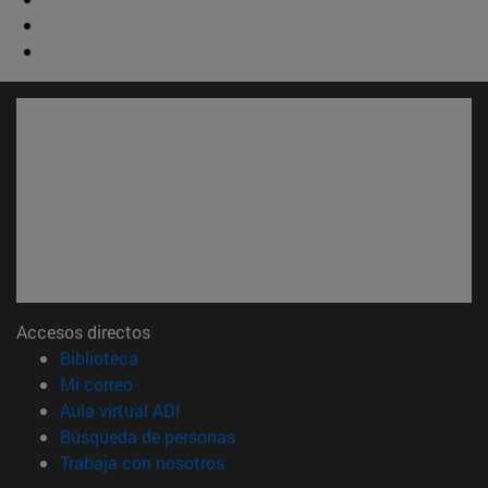
Accesos directos
(abre en nueva ventana)
Biblioteca
(abre en nueva ventana)
Mi correo
(abre en nueva ventana)
Aula virtual ADI
(abre en nueva ventana)
Búsqueda de personas
(abre en nueva ventana)
Trabaja con nosotros