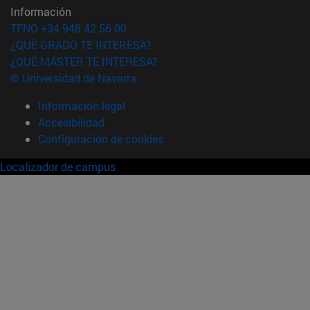
Información
TFNO +34 948 42 56 00
¿QUÉ GRADO TE INTERESA?
¿QUÉ MÁSTER TE INTERESA?
© Universidad de Navarra
Información legal
Accesibilidad
Configuración de cookies
Localizador de campus