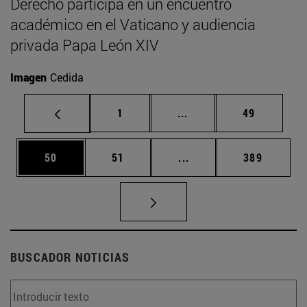
Derecho participa en un encuentro
académico en el Vaticano y audiencia
privada Papa León XIV
Imagen
Cedida
Página
Páginas intermedias Us
Página
1
...
49
Página
Página
Páginas intermedias U
Página
50
51
...
389
BUSCADOR NOTICIAS