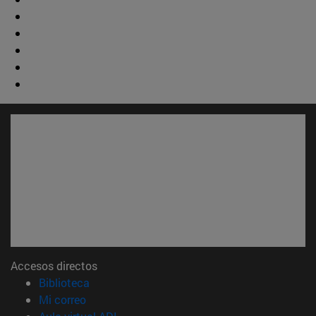
Accesos directos
(abre en nueva ventana)
Biblioteca
(abre en nueva ventana)
Mi correo
(abre en nueva ventana)