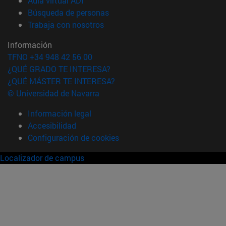
Aula virtual ADI
(abre en nueva ventana)
Búsqueda de personas
(abre en nueva ventana)
Trabaja con nosotros
Información
TFNO +34 948 42 56 00
¿QUÉ GRADO TE INTERESA?
¿QUÉ MÁSTER TE INTERESA?
© Universidad de Navarra
Información legal
Accesibilidad
Configuración de cookies
Localizador de campus