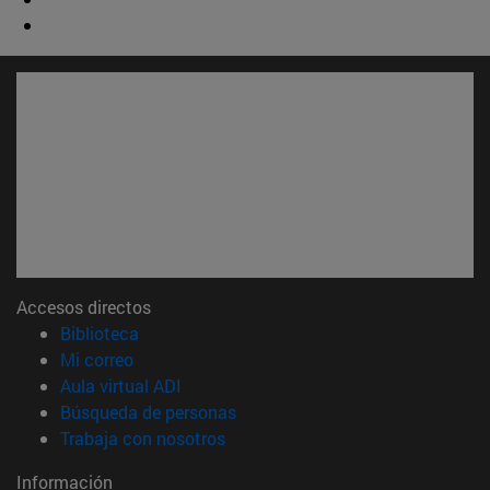
Accesos directos
(abre en nueva ventana)
Biblioteca
(abre en nueva ventana)
Mi correo
(abre en nueva ventana)
Aula virtual ADI
(abre en nueva ventana)
Búsqueda de personas
(abre en nueva ventana)
Trabaja con nosotros
Información