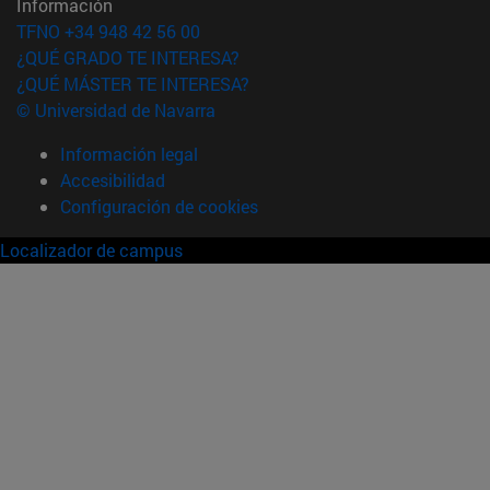
Información
TFNO +34 948 42 56 00
¿QUÉ GRADO TE INTERESA?
¿QUÉ MÁSTER TE INTERESA?
© Universidad de Navarra
Información legal
Accesibilidad
Configuración de cookies
Localizador de campus