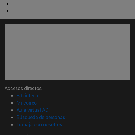
Accesos directos
(abre en nueva ventana)
Biblioteca
(abre en nueva ventana)
Mi correo
(abre en nueva ventana)
Aula virtual ADI
(abre en nueva ventana)
Búsqueda de personas
(abre en nueva ventana)
Trabaja con nosotros