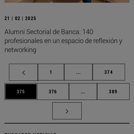
21 | 02 | 2025
Alumni Sectorial de Banca: 140
profesionales en un espacio de reflexión y
networking
Página
Páginas intermedias Us
Página
1
...
374
Página
Página
Páginas intermedias 
Página
375
376
...
389