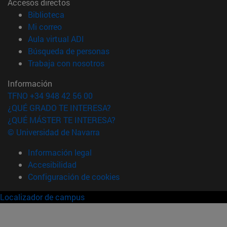
Accesos directos
(abre en nueva ventana)
Biblioteca
(abre en nueva ventana)
Mi correo
(abre en nueva ventana)
Aula virtual ADI
(abre en nueva ventana)
Búsqueda de personas
(abre en nueva ventana)
Trabaja con nosotros
Información
TFNO +34 948 42 56 00
¿QUÉ GRADO TE INTERESA?
¿QUÉ MÁSTER TE INTERESA?
© Universidad de Navarra
Información legal
Accesibilidad
Configuración de cookies
Localizador de campus