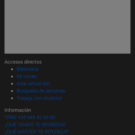
Accesos directos
(abre en nueva ventana)
Biblioteca
(abre en nueva ventana)
Mi correo
(abre en nueva ventana)
Aula virtual ADI
(abre en nueva ventana)
Búsqueda de personas
(abre en nueva ventana)
Trabaja con nosotros
Información
TFNO +34 948 42 56 00
¿QUÉ GRADO TE INTERESA?
¿QUÉ MÁSTER TE INTERESA?