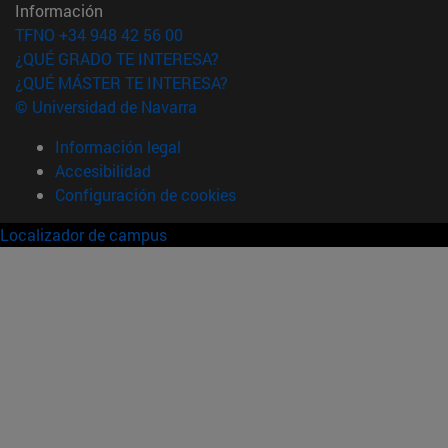
Información
TFNO +34 948 42 56 00
¿QUÉ GRADO TE INTERESA?
¿QUÉ MÁSTER TE INTERESA?
© Universidad de Navarra
Información legal
Accesibilidad
Configuración de cookies
Localizador de campus