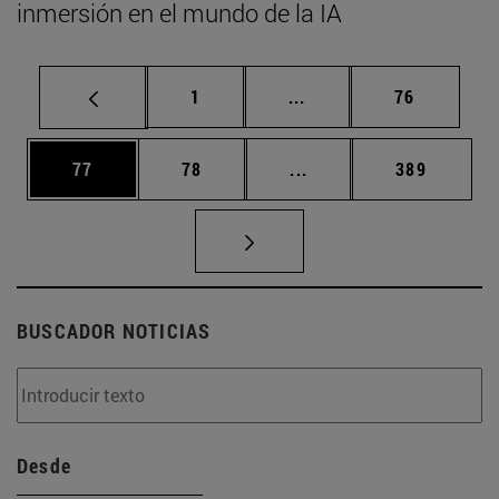
inmersión en el mundo de la IA
Página
Páginas intermedias Us
Página
1
...
76
Página
Página
Páginas intermedias U
Página
77
78
...
389
BUSCADOR NOTICIAS
Desde