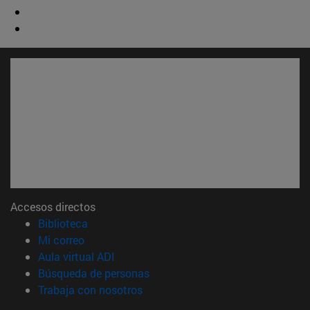
Accesos directos
(abre en nueva ventana)
Biblioteca
(abre en nueva ventana)
Mi correo
(abre en nueva ventana)
Aula virtual ADI
(abre en nueva ventana)
Búsqueda de personas
(abre en nueva ventana)
Trabaja con nosotros