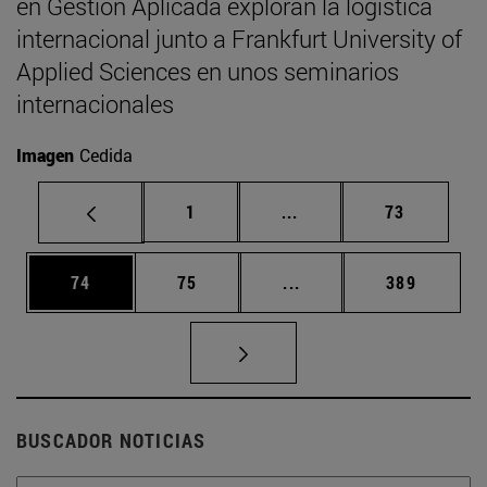
en Gestión Aplicada exploran la logística
internacional junto a Frankfurt University of
Applied Sciences en unos seminarios
internacionales
Imagen
Cedida
Página
Páginas intermedias Us
Página
1
...
73
Página
Página
Páginas intermedias U
Página
74
75
...
389
BUSCADOR NOTICIAS