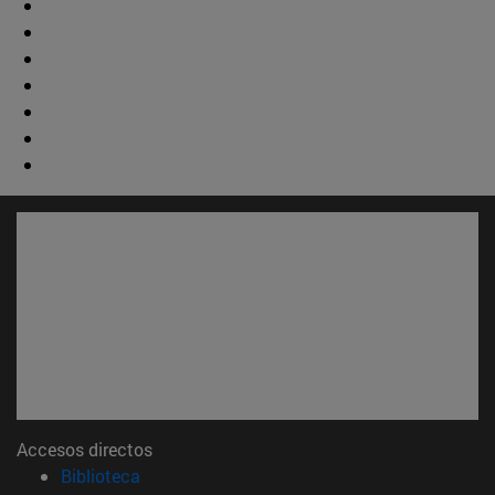
Accesos directos
(abre en nueva ventana)
Biblioteca