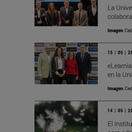
La Unive
colabora
Imagen
Ced
15 | 05 | 
eLearnia
en la Un
Imagen
Ced
14 | 05 | 
El Insti