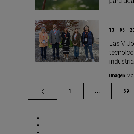
para ada
13 | 05 | 
Las V Jo
tecnologí
industria
Imagen
Man
Página
Páginas interm
Pág
1
...
69