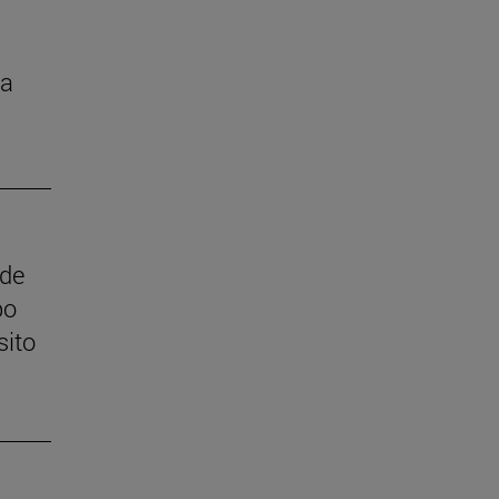
la
 de
po
sito