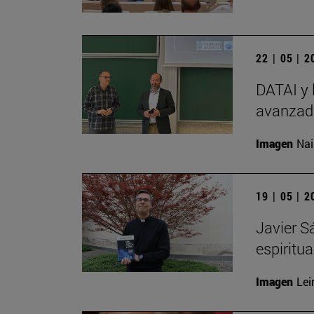
22 | 05 | 
DATAI y 
avanzada
Imagen
Nai
19 | 05 | 
Javier S
espiritu
Imagen
Lei