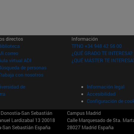
os directos
Información
(abre en nueva ventana)
Biblioteca
TFNO +34 948 42 56 00
(abre en nueva ventana)
Mi correo
¿QUÉ GRADO TE INTERESA?
(abre en nueva ventana)
Aula virtual ADI
¿QUÉ MÁSTER TE INTERESA
(abre en nueva ventana)
Búsqueda de personas
(abre en nueva ventana)
Trabaja con nosotros
versidad de
Información legal
rra
Accesibilidad
Configuración de coo
Donostia-San Sebastián
Campus Madrid
anuel Lardizabal 13 20018
Calle Marquesado de Sta. Marta
a-San Sebastián España
28027 Madrid España