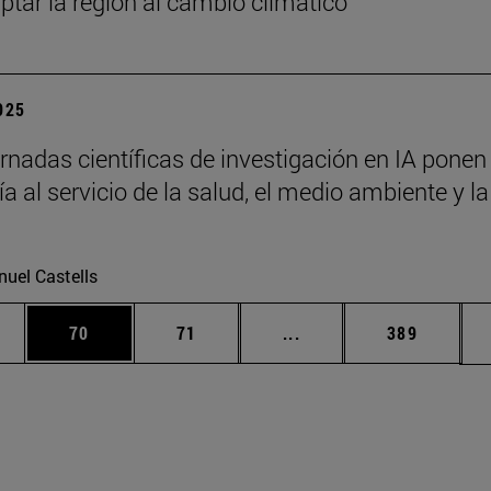
ptar la región al cambio climático
2025
rnadas científicas de investigación en IA ponen 
a al servicio de la salud, el medio ambiente y la
uel Castells
edias Use TAB para desplazarse.
ina
Página
Página
Páginas intermedias Us
Página
70
71
...
389