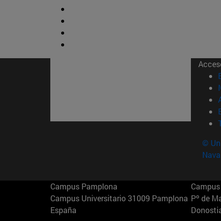
Acces
© Uni
Nava
Campus Pamplona
Campus 
Campus Universitario 31009 Pamplona
Pº de M
España
Donosti