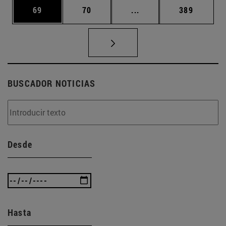
Página
Página
Páginas intermedias U
Página
69
70
...
389
BUSCADOR NOTICIAS
Desde
Hasta