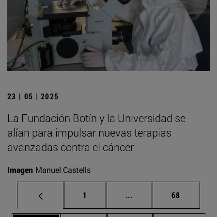
23 | 05 | 2025
La Fundación Botín y la Universidad se
alían para impulsar nuevas terapias
avanzadas contra el cáncer
Imagen
Manuel Castells
Página
Páginas intermedias Us
Página
1
...
68