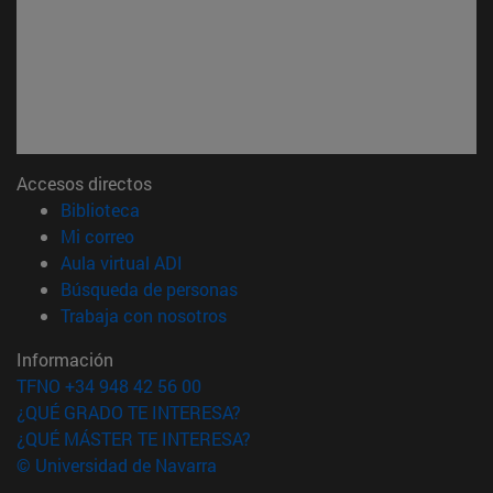
Accesos directos
(abre en nueva ventana)
Biblioteca
(abre en nueva ventana)
Mi correo
(abre en nueva ventana)
Aula virtual ADI
(abre en nueva ventana)
Búsqueda de personas
(abre en nueva ventana)
Trabaja con nosotros
Información
TFNO +34 948 42 56 00
¿QUÉ GRADO TE INTERESA?
¿QUÉ MÁSTER TE INTERESA?
© Universidad de Navarra