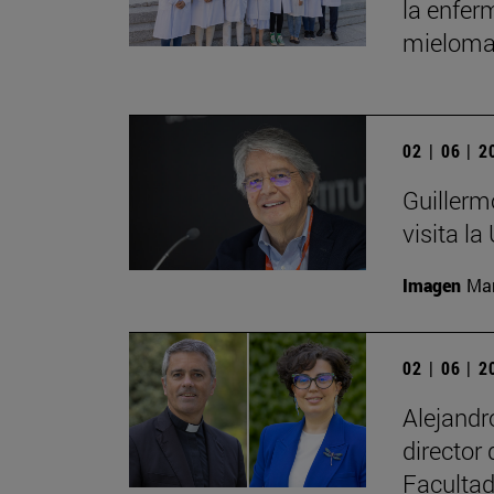
la enfer
mieloma
02 | 06 | 
Guillerm
visita la
Imagen
Man
02 | 06 | 
Alejand
director
Facultad