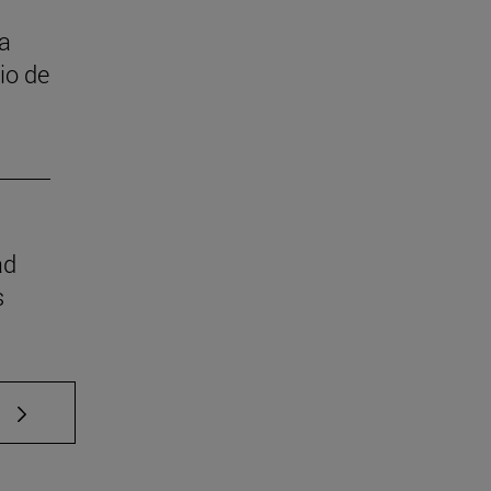
 a
cio de
ad
s
e TAB para desplazarse.