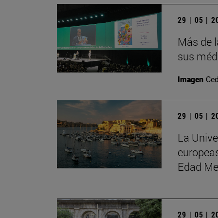
29 | 05 | 
Más de l
sus médi
Imagen
Ced
29 | 05 | 
La Unive
europeas
Edad Me
29 | 05 | 