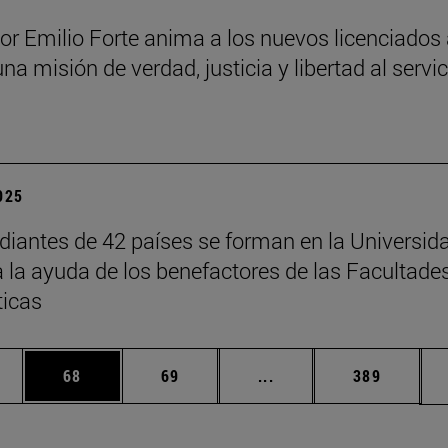
sor Emilio Forte anima a los nuevos licenciados
una misión de verdad, justicia y libertad al servi
a
2025
diantes de 42 países se forman en la Universid
a la ayuda de los benefactores de las Facultade
ticas
edias Use TAB para desplazarse.
ina
Página
Página
Páginas intermedias Us
Página
68
69
...
389