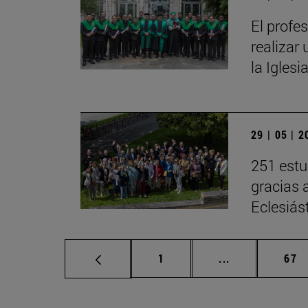
El profe
realizar 
la Iglesi
29 | 05 | 
251 estu
gracias 
Eclesiás
Página
Páginas interm
Pág
1
...
67