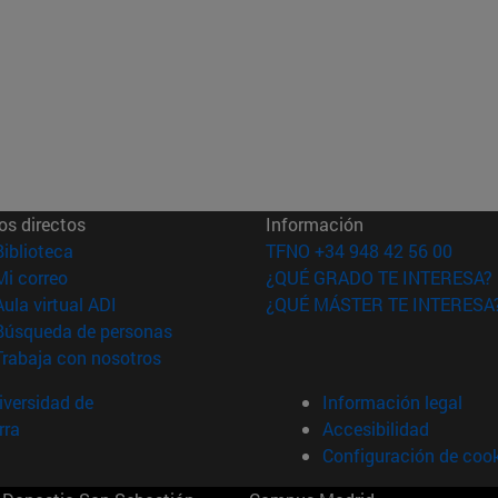
os directos
Información
(abre en nueva ventana)
Biblioteca
TFNO +34 948 42 56 00
(abre en nueva ventana)
Mi correo
¿QUÉ GRADO TE INTERESA?
(abre en nueva ventana)
Aula virtual ADI
¿QUÉ MÁSTER TE INTERESA
(abre en nueva ventana)
Búsqueda de personas
(abre en nueva ventana)
Trabaja con nosotros
versidad de
Información legal
rra
Accesibilidad
Configuración de coo