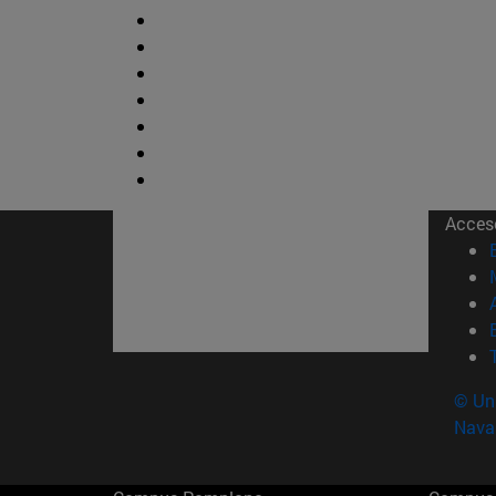
Acces
© Uni
Nava