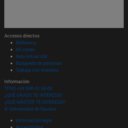
Accesos directos
(abre en nueva ventana)
Biblioteca
(abre en nueva ventana)
Mi correo
(abre en nueva ventana)
Aula virtual ADI
(abre en nueva ventana)
Búsqueda de personas
(abre en nueva ventana)
Trabaja con nosotros
Información
TFNO +34 948 42 56 00
¿QUÉ GRADO TE INTERESA?
¿QUÉ MÁSTER TE INTERESA?
© Universidad de Navarra
Información legal
Accesibilidad