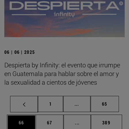
06 | 06 | 2025
Despierta by Infinity: el evento que irrumpe
en Guatemala para hablar sobre el amor y
la sexualidad a cientos de jóvenes
Página
Páginas intermedias Us
Página
1
...
65
Página
Página
Páginas intermedias U
Página
66
67
...
389