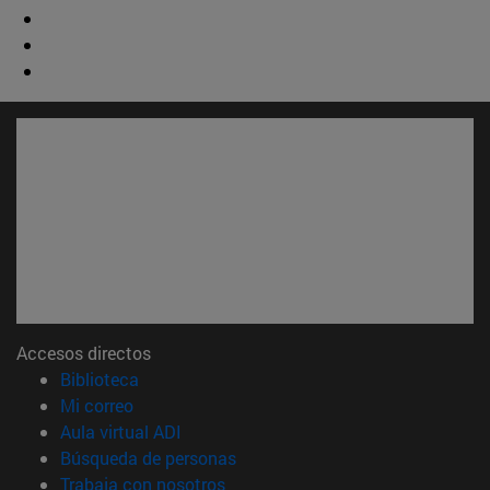
Accesos directos
(abre en nueva ventana)
Biblioteca
(abre en nueva ventana)
Mi correo
(abre en nueva ventana)
Aula virtual ADI
(abre en nueva ventana)
Búsqueda de personas
(abre en nueva ventana)
Trabaja con nosotros