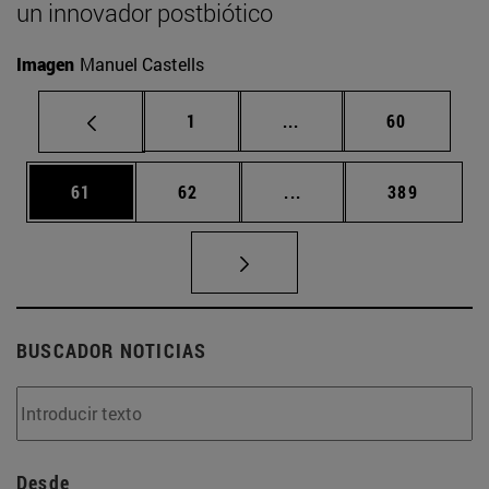
un innovador postbiótico
Imagen
Manuel Castells
Página
Páginas intermedias Us
Página
1
...
60
Página
Página
Páginas intermedias U
Página
61
62
...
389
BUSCADOR NOTICIAS
Desde