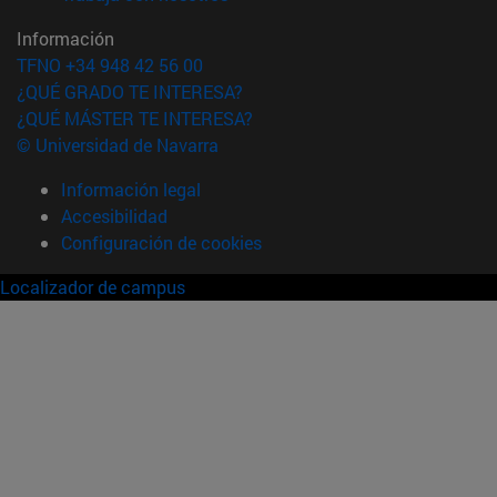
Información
TFNO +34 948 42 56 00
¿QUÉ GRADO TE INTERESA?
¿QUÉ MÁSTER TE INTERESA?
© Universidad de Navarra
Información legal
Accesibilidad
Configuración de cookies
Localizador de campus