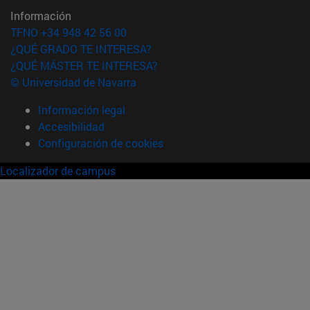
Información
TFNO +34 948 42 56 00
¿QUÉ GRADO TE INTERESA?
¿QUÉ MÁSTER TE INTERESA?
© Universidad de Navarra
Información legal
Accesibilidad
Configuración de cookies
Localizador de campus