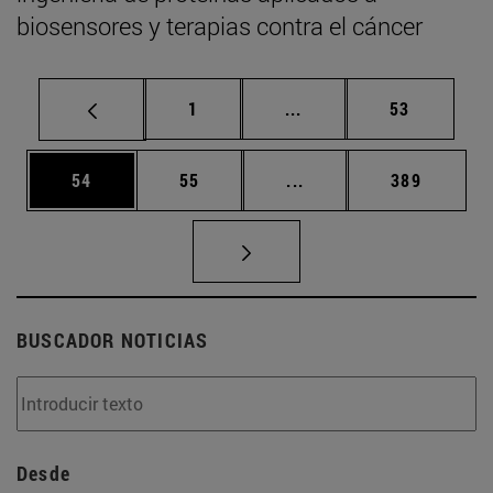
biosensores y terapias contra el cáncer
Página
Páginas intermedias Us
Página
1
...
53
Página
Página
Páginas intermedias U
Página
54
55
...
389
BUSCADOR NOTICIAS
Desde