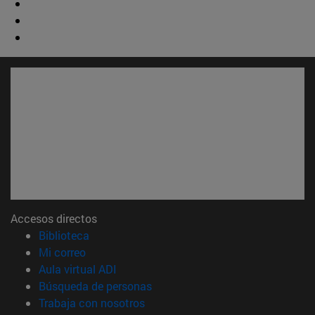
Accesos directos
(abre en nueva ventana)
Biblioteca
(abre en nueva ventana)
Mi correo
(abre en nueva ventana)
Aula virtual ADI
(abre en nueva ventana)
Búsqueda de personas
(abre en nueva ventana)
Trabaja con nosotros