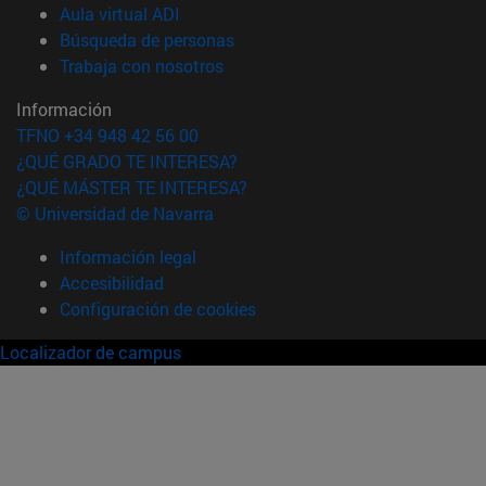
(abre en nueva ventana)
Aula virtual ADI
(abre en nueva ventana)
Búsqueda de personas
(abre en nueva ventana)
Trabaja con nosotros
Información
TFNO +34 948 42 56 00
¿QUÉ GRADO TE INTERESA?
¿QUÉ MÁSTER TE INTERESA?
© Universidad de Navarra
Información legal
Accesibilidad
Configuración de cookies
Localizador de campus