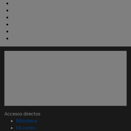
Accesos directos
(abre en nueva ventana)
Biblioteca
(abre en nueva ventana)
Mi correo