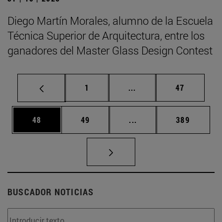
Diego Martín Morales, alumno de la Escuela
Técnica Superior de Arquitectura, entre los
ganadores del Master Glass Design Contest
Página
Páginas intermedias Us
Página
1
...
47
Página
Página
Páginas intermedias U
Página
48
49
...
389
BUSCADOR NOTICIAS