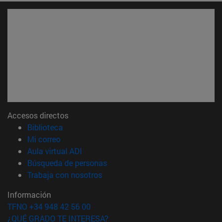
Accesos directos
(abre en nueva ventana)
Biblioteca
(abre en nueva ventana)
Mi correo
(abre en nueva ventana)
Aula virtual ADI
(abre en nueva ventana)
Búsqueda de personas
(abre en nueva ventana)
Trabaja con nosotros
Información
TFNO +34 948 42 56 00
¿QUÉ GRADO TE INTERESA?