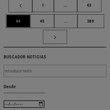
Página
Páginas intermedias Us
Página
1
...
43
Página
Página
Páginas intermedias U
Página
44
45
...
389
BUSCADOR NOTICIAS
Desde