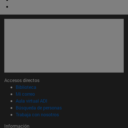
Accesos directos
(abre en nueva ventana)
Biblioteca
(abre en nueva ventana)
Mi correo
(abre en nueva ventana)
Aula virtual ADI
(abre en nueva ventana)
Búsqueda de personas
(abre en nueva ventana)
Trabaja con nosotros
Información