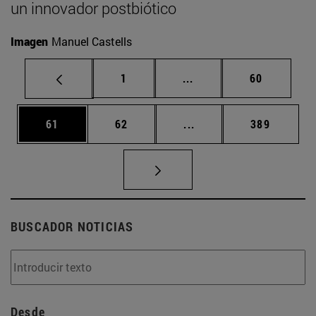
un innovador postbiótico
Imagen
Manuel Castells
Página
Páginas intermedias Us
Página
1
...
60
Página
Página
Páginas intermedias U
Página
61
62
...
389
BUSCADOR NOTICIAS
Desde