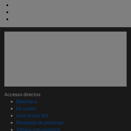
Accesos directos
(abre en nueva ventana)
Biblioteca
(abre en nueva ventana)
Mi correo
(abre en nueva ventana)
Aula virtual ADI
(abre en nueva ventana)
Búsqueda de personas
(abre en nueva ventana)
Trabaja con nosotros