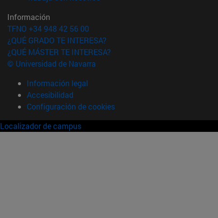
Información
TFNO +34 948 42 56 00
¿QUÉ GRADO TE INTERESA?
¿QUÉ MÁSTER TE INTERESA?
© Universidad de Navarra
Información legal
Accesibilidad
Configuración de cookies
Localizador de campus