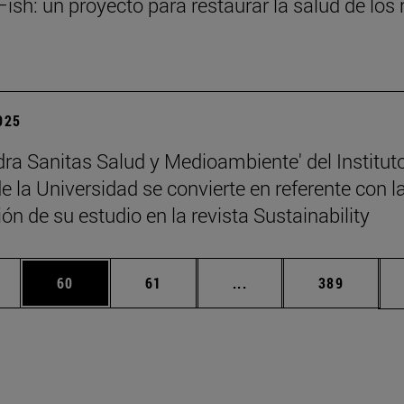
ish: un proyecto para restaurar la salud de los 
2025
dra Sanitas Salud y Medioambiente' del Institut
 la Universidad se convierte en referente con l
ón de su estudio en la revista Sustainability
edias Use TAB para desplazarse.
ina
Página
Página
Páginas intermedias Us
Página
60
61
...
389