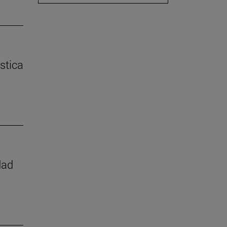
stica
dad