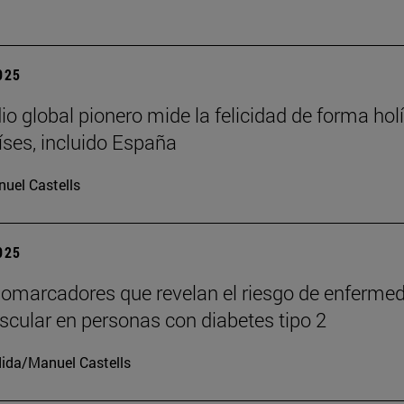
2025
io global pionero mide la felicidad de forma holí
íses, incluido España
uel Castells
2025
iomarcadores que revelan el riesgo de enferme
scular en personas con diabetes tipo 2
ida/Manuel Castells