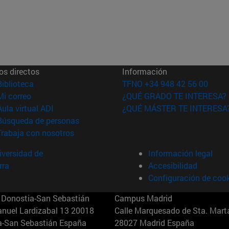
os directos
Información
(abre en nueva ventana)
Biblioteca
TFNO +34 948 42 56 00
(abre en nueva ventana)
Mi correo
¿QUÉ GRADO TE INTERESA?
(abre en nueva ventana)
Aula virtual ADI
¿QUÉ MÁSTER TE INTERESA
(abre en nueva ventana)
Búsqueda de personas
(abre en nueva ventana)
Trabaja con nosotros
versidad de
Información legal
rra
Accesibilidad
Configuración de coo
Donostia-San Sebastián
Campus Madrid
anuel Lardizabal 13 20018
Calle Marquesado de Sta. Marta
a-San Sebastián España
28027 Madrid España