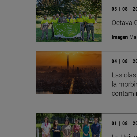
05 | 08 | 
Octava G
Imagen
Man
04 | 08 | 
Las olas
la morbi
contamin
01 | 08 | 
La Unive