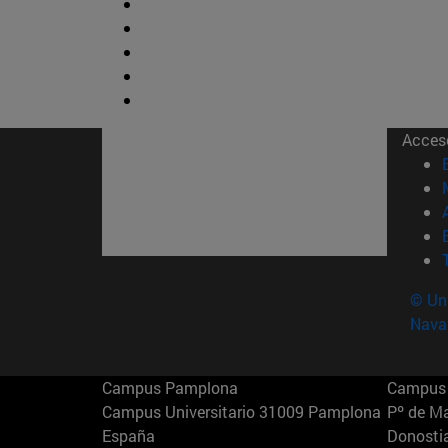
Acces
© Uni
Nava
Campus Pamplona
Campus 
Campus Universitario 31009 Pamplona
Pº de M
España
Donosti