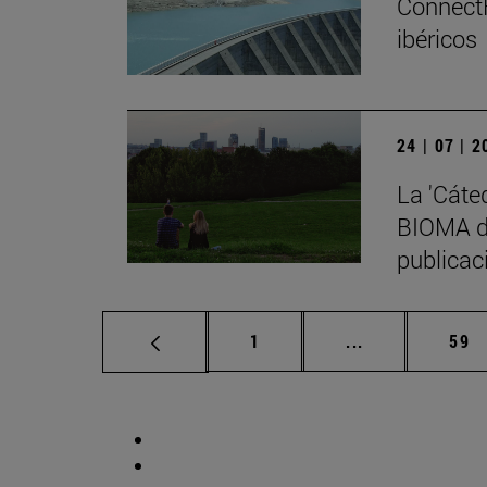
ConnectF
ibéricos
24 | 07 | 
La 'Cáte
BIOMA de
publicaci
Página
Páginas interm
Pág
1
...
59