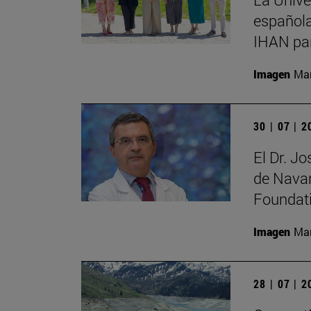
española
IHAN par
Imagen
Man
30 | 07 | 
El Dr. J
de Navar
Foundat
Imagen
Man
28 | 07 | 