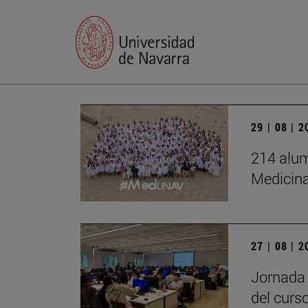
29 | 08 | 
214 alum
Medicin
27 | 08 | 
Jornada 
del curs