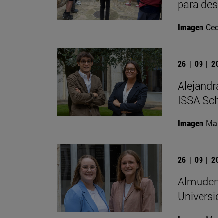
para des
Imagen
Ced
26 | 09 | 
Alejandr
ISSA Sc
Imagen
Man
26 | 09 | 
Almudena
Universi