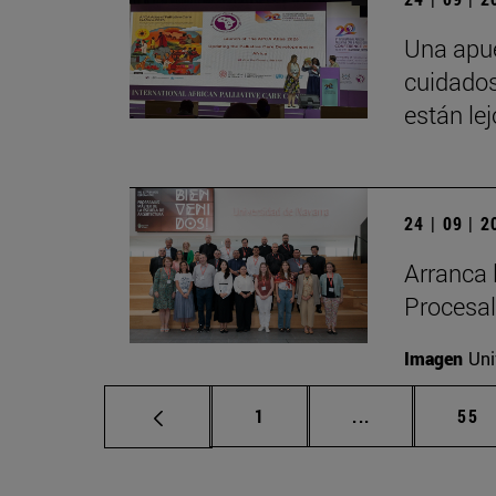
Una apue
cuidados
están le
24 | 09 | 
Arranca 
Procesal
Imagen
Uni
Página
Páginas interm
Pág
1
...
55