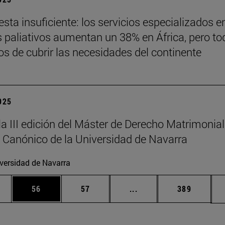
sta insuficiente: los servicios especializados e
 paliativos aumentan un 38% en África, pero to
jos de cubrir las necesidades del continente
2025
la III edición del Máster de Derecho Matrimonial
 Canónico de la Universidad de Navarra
versidad de Navarra
edias Use TAB para desplazarse.
ina
Página
Página
Páginas intermedias Us
Página
56
57
...
389