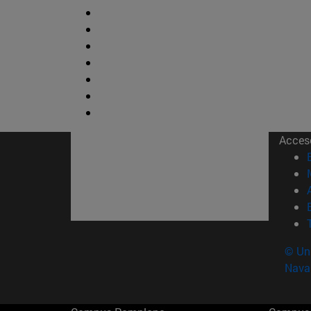
Acces
© Uni
Nava