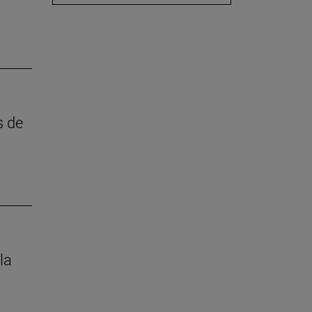
s de
la