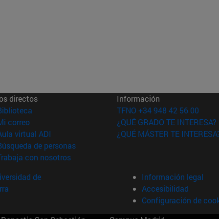
os directos
Información
(abre en nueva ventana)
Biblioteca
TFNO +34 948 42 56 00
(abre en nueva ventana)
Mi correo
¿QUÉ GRADO TE INTERESA?
(abre en nueva ventana)
Aula virtual ADI
¿QUÉ MÁSTER TE INTERESA
(abre en nueva ventana)
Búsqueda de personas
(abre en nueva ventana)
Trabaja con nosotros
versidad de
Información legal
rra
Accesibilidad
Configuración de coo