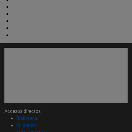
Accesos directos
(abre en nueva ventana)
Biblioteca
(abre en nueva ventana)
Mi correo
(abre en nueva ventana)