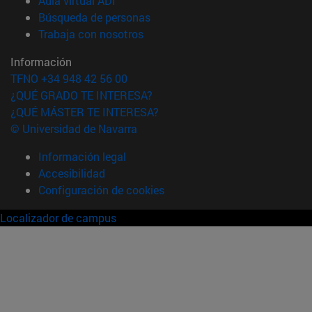
Aula virtual ADI
(abre en nueva ventana)
Búsqueda de personas
(abre en nueva ventana)
Trabaja con nosotros
Información
TFNO +34 948 42 56 00
¿QUÉ GRADO TE INTERESA?
¿QUÉ MÁSTER TE INTERESA?
© Universidad de Navarra
Información legal
Accesibilidad
Configuración de cookies
Localizador de campus