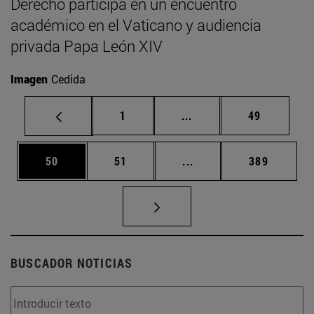
Derecho participa en un encuentro
académico en el Vaticano y audiencia
privada Papa León XIV
Imagen
Cedida
Página
Páginas intermedias Us
Página
1
...
49
Página
Página
Páginas intermedias U
Página
50
51
...
389
BUSCADOR NOTICIAS