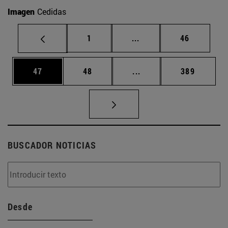
Imagen
Cedidas
Página
Páginas intermedias Us
Página
1
...
46
Página
Página
Páginas intermedias U
Página
47
48
...
389
BUSCADOR NOTICIAS
Desde