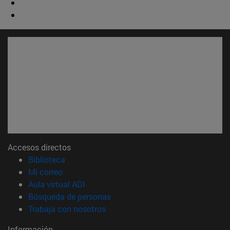
Accesos directos
(abre en nueva ventana)
Biblioteca
(abre en nueva ventana)
Mi correo
(abre en nueva ventana)
Aula virtual ADI
(abre en nueva ventana)
Búsqueda de personas
(abre en nueva ventana)
Trabaja con nosotros
Información