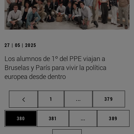
27 | 05 | 2025
Los alumnos de 1º del PPE viajan a
Bruselas y París para vivir la política
europea desde dentro
Página
Páginas intermedias Us
Página
1
...
379
Página
Página
Páginas intermedias 
Página
380
381
...
389