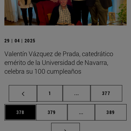
29 | 04 | 2025
Valentín Vázquez de Prada, catedrático
emérito de la Universidad de Navarra,
celebra su 100 cumpleaños
Página
Páginas intermedias Us
Página
1
...
377
Página
Página
Páginas intermedias 
Página
378
379
...
389