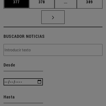
Página
Página
Páginas intermedias 
Página
377
378
...
389
BUSCADOR NOTICIAS
Desde
Hasta