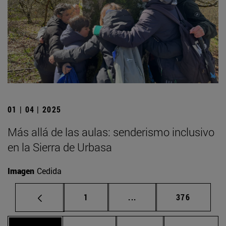
01 | 04 | 2025
Más allá de las aulas: senderismo inclusivo
en la Sierra de Urbasa
Imagen
Cedida
Página
Páginas intermedias Us
Página
1
...
376