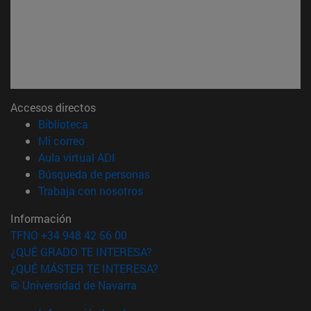
Accesos directos
(abre en nueva ventana)
Biblioteca
(abre en nueva ventana)
Mi correo
(abre en nueva ventana)
Aula virtual ADI
(abre en nueva ventana)
Búsqueda de personas
(abre en nueva ventana)
Trabaja con nosotros
Información
TFNO +34 948 42 56 00
¿QUÉ GRADO TE INTERESA?
¿QUÉ MÁSTER TE INTERESA?
© Universidad de Navarra