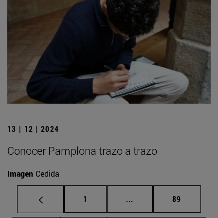
13 | 12 | 2024
Conocer Pamplona trazo a trazo
Imagen
Cedida
Página
Páginas intermedias Us
Página
1
...
89