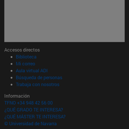
Accesos directos
(abre en nueva ventana)
Biblioteca
(abre en nueva ventana)
Mi correo
(abre en nueva ventana)
Aula virtual ADI
(abre en nueva ventana)
Búsqueda de personas
(abre en nueva ventana)
Trabaja con nosotros
Información
TFNO +34 948 42 56 00
¿QUÉ GRADO TE INTERESA?
¿QUÉ MÁSTER TE INTERESA?
© Universidad de Navarra