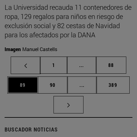
La Universidad recauda 11 contenedores de
ropa, 129 regalos para niños en riesgo de
exclusión social y 82 cestas de Navidad
para los afectados por la DANA
Imagen
Manuel Castells
Página
Páginas intermedias Us
Página
1
...
88
Página
Página
Páginas intermedias U
Página
89
90
...
389
BUSCADOR NOTICIAS