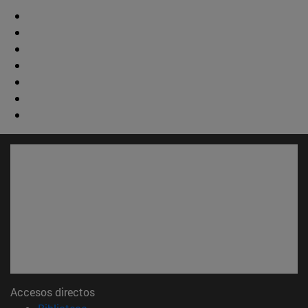
Accesos directos
(abre en nueva ventana)