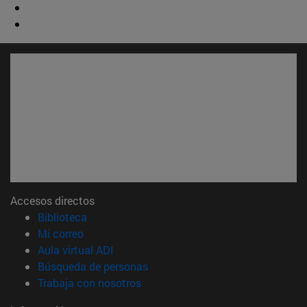
Accesos directos
(abre en nueva ventana)
Biblioteca
(abre en nueva ventana)
Mi correo
(abre en nueva ventana)
Aula virtual ADI
(abre en nueva ventana)
Búsqueda de personas
(abre en nueva ventana)
Trabaja con nosotros