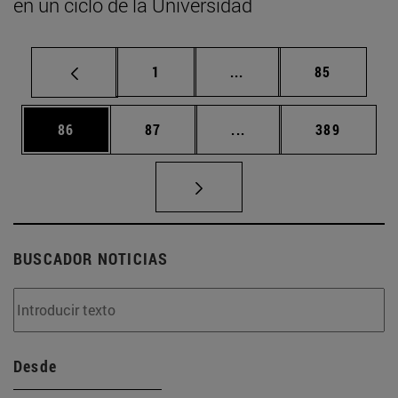
en un ciclo de la Universidad
Página
Páginas intermedias Us
Página
1
...
85
Página
Página
Páginas intermedias U
Página
86
87
...
389
BUSCADOR NOTICIAS
Desde