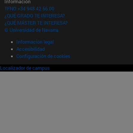
Información
TFNO +34 948 42 56 00
¿QUÉ GRADO TE INTERESA?
¿QUÉ MÁSTER TE INTERESA?
© Universidad de Navarra
Información legal
Accesibilidad
Configuración de cookies
Localizador de campus