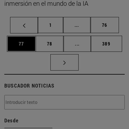
inmersión en el mundo de la IA
Página
Páginas intermedias Us
Página
1
...
76
Página
Página
Páginas intermedias U
Página
77
78
...
389
BUSCADOR NOTICIAS
Desde