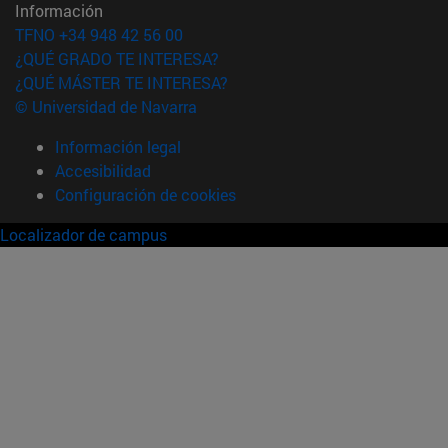
Información
TFNO +34 948 42 56 00
¿QUÉ GRADO TE INTERESA?
¿QUÉ MÁSTER TE INTERESA?
© Universidad de Navarra
Información legal
Accesibilidad
Configuración de cookies
Localizador de campus