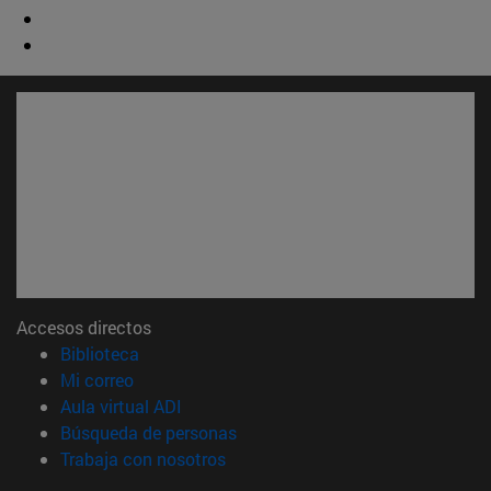
Accesos directos
(abre en nueva ventana)
Biblioteca
(abre en nueva ventana)
Mi correo
(abre en nueva ventana)
Aula virtual ADI
(abre en nueva ventana)
Búsqueda de personas
(abre en nueva ventana)
Trabaja con nosotros