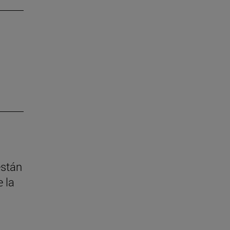
están
 la