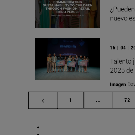
¿Pueden 
nuevo es
16 | 04 | 
Talento 
2025 de 
Imagen
Da
Página
Páginas interm
Pág
1
...
72