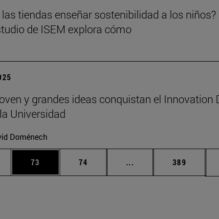
las tiendas enseñar sostenibilidad a los niños?
tudio de ISEM explora cómo
2025
joven y grandes ideas conquistan el Innovation
la Universidad
vid Doménech
edias Use TAB para desplazarse.
ina
Página
Página
Páginas intermedias Us
Página
73
74
...
389