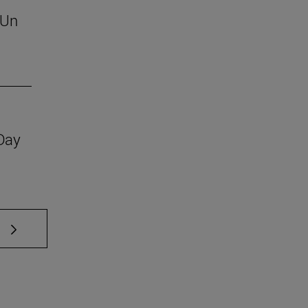
 Un
 Day
e TAB para desplazarse.