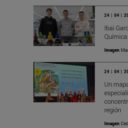
24 | 04 | 
Ibai Gar
Química
Imagen
Man
24 | 04 | 
Un mapa 
especial
concentr
región
Imagen
Ced