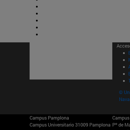
Acces
© Uni
Nava
Campus Pamplona
Campus 
Campus Universitario 31009 Pamplona
Pº de M