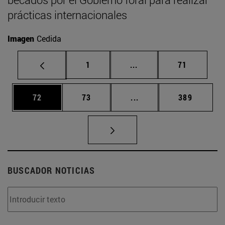
prácticas internacionales
Imagen
Cedida
Página
Páginas intermedias Us
Página
1
...
71
Página
Página
Páginas intermedias U
Página
72
73
...
389
BUSCADOR NOTICIAS