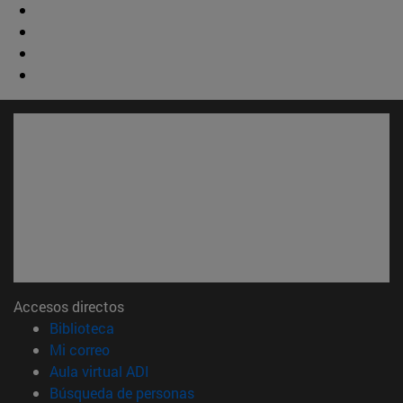
Accesos directos
(abre en nueva ventana)
Biblioteca
(abre en nueva ventana)
Mi correo
(abre en nueva ventana)
Aula virtual ADI
(abre en nueva ventana)
Búsqueda de personas