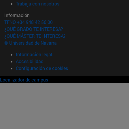
(abre en nueva ventana)
Trabaja con nosotros
Información
TFNO +34 948 42 56 00
¿QUÉ GRADO TE INTERESA?
¿QUÉ MÁSTER TE INTERESA?
© Universidad de Navarra
Información legal
Accesibilidad
Configuración de cookies
Localizador de campus