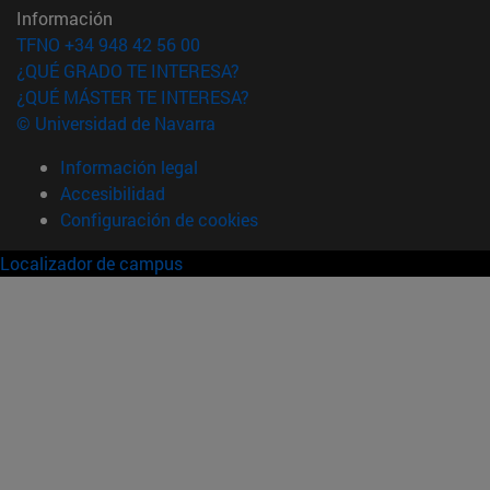
Información
TFNO +34 948 42 56 00
¿QUÉ GRADO TE INTERESA?
¿QUÉ MÁSTER TE INTERESA?
© Universidad de Navarra
Información legal
Accesibilidad
Configuración de cookies
Localizador de campus