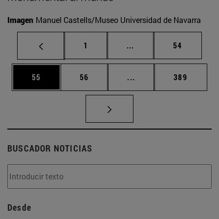
Imagen
Manuel Castells/Museo Universidad de Navarra
Página
Páginas intermedias Us
Página
1
...
54
Página
Página
Páginas intermedias U
Página
55
56
...
389
BUSCADOR NOTICIAS
Desde