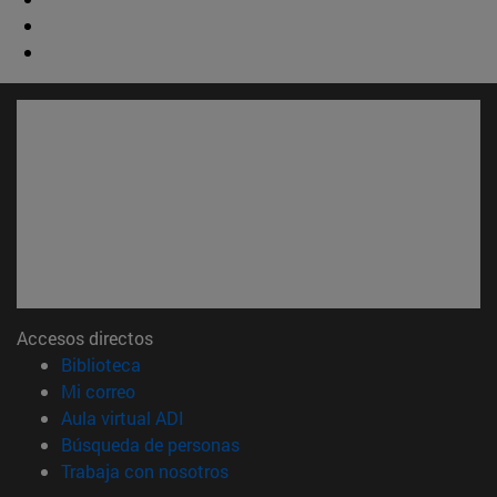
Accesos directos
(abre en nueva ventana)
Biblioteca
(abre en nueva ventana)
Mi correo
(abre en nueva ventana)
Aula virtual ADI
(abre en nueva ventana)
Búsqueda de personas
(abre en nueva ventana)
Trabaja con nosotros