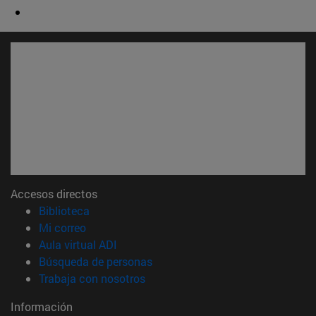
Accesos directos
(abre en nueva ventana)
Biblioteca
(abre en nueva ventana)
Mi correo
(abre en nueva ventana)
Aula virtual ADI
(abre en nueva ventana)
Búsqueda de personas
(abre en nueva ventana)
Trabaja con nosotros
Información