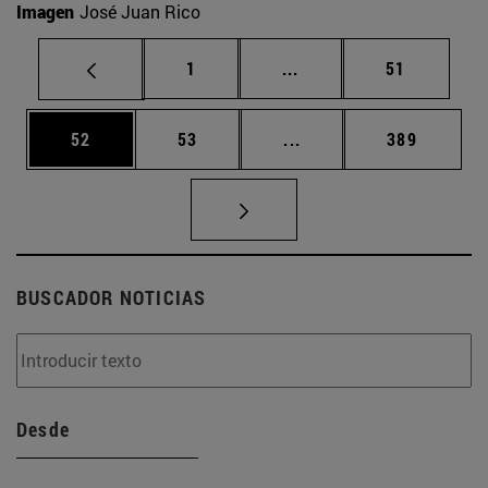
Imagen
José Juan Rico
Página
Páginas intermedias Us
Página
1
...
51
Página
Página
Páginas intermedias U
Página
52
53
...
389
BUSCADOR NOTICIAS
Desde