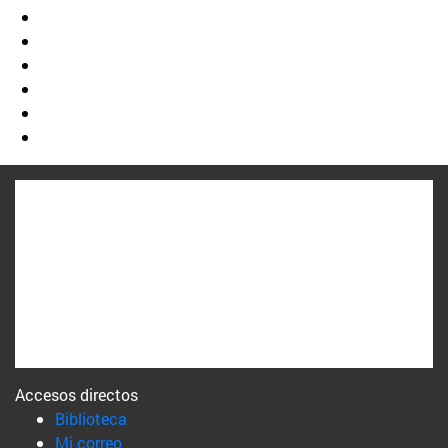
Accesos directos
(abre en nueva ventana)
Biblioteca
(abre en nueva ventana)
Mi correo