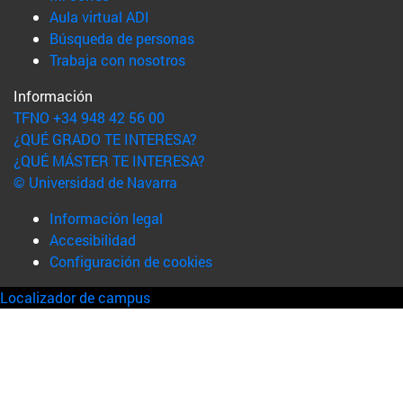
(abre en nueva ventana)
Aula virtual ADI
(abre en nueva ventana)
Búsqueda de personas
(abre en nueva ventana)
Trabaja con nosotros
Información
TFNO +34 948 42 56 00
¿QUÉ GRADO TE INTERESA?
¿QUÉ MÁSTER TE INTERESA?
© Universidad de Navarra
Información legal
Accesibilidad
Configuración de cookies
Localizador de campus