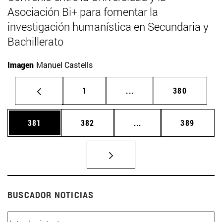
Asociación Bi+ para fomentar la
investigación humanística en Secundaria y
Bachillerato
Imagen
Manuel Castells
Página
Páginas intermedias Us
Página
1
...
380
Página
Página
Páginas intermedias 
Página
381
382
...
389
BUSCADOR NOTICIAS