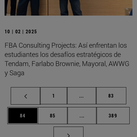
10 | 02 | 2025
FBA Consulting Projects: Así enfrentan los
estudiantes los desafíos estratégicos de
Tendam, Farlabo Brownie, Mayoral, AWWG
y Saga
Página
Páginas intermedias Us
Página
1
...
83
Página
Página
Páginas intermedias U
Página
84
85
...
389