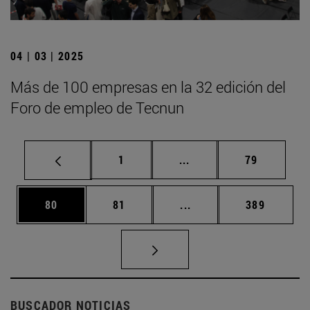
04 | 03 | 2025
Más de 100 empresas en la 32 edición del
Foro de empleo de Tecnun
Página
Páginas intermedias Us
Página
1
...
79
Página
Página
Páginas intermedias U
Página
80
81
...
389
BUSCADOR NOTICIAS