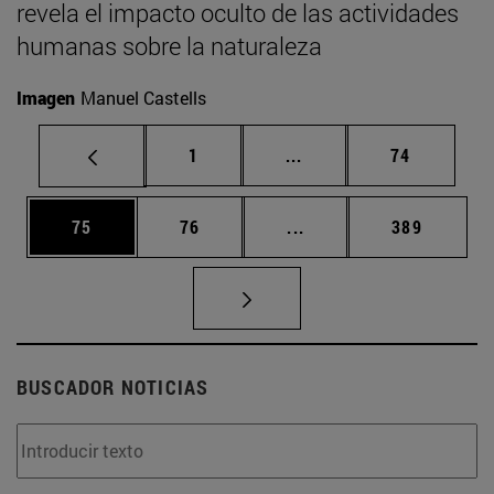
revela el impacto oculto de las actividades
humanas sobre la naturaleza
Imagen
Manuel Castells
Página
Páginas intermedias Us
Página
1
...
74
Página
Página
Páginas intermedias U
Página
75
76
...
389
BUSCADOR NOTICIAS