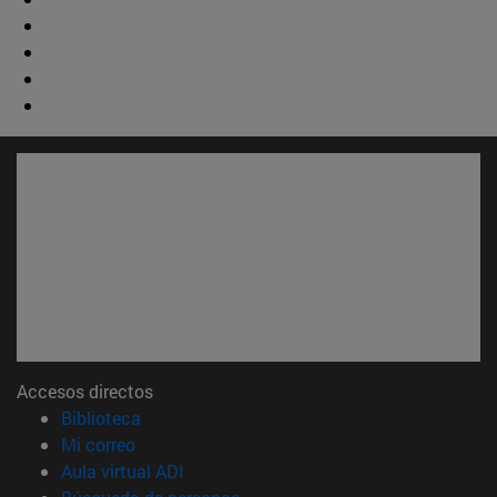
Accesos directos
(abre en nueva ventana)
Biblioteca
(abre en nueva ventana)
Mi correo
(abre en nueva ventana)
Aula virtual ADI
(abre en nueva ventana)