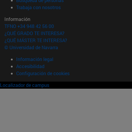
Búsqueda de personas
(abre en nueva ventana)
Trabaja con nosotros
Información
TFNO +34 948 42 56 00
¿QUÉ GRADO TE INTERESA?
¿QUÉ MÁSTER TE INTERESA?
© Universidad de Navarra
Información legal
Accesibilidad
Configuración de cookies
Localizador de campus