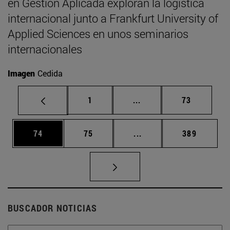
en Gestión Aplicada exploran la logística
internacional junto a Frankfurt University of
Applied Sciences en unos seminarios
internacionales
Imagen
Cedida
Página
Páginas intermedias Us
Página
1
...
73
Página
Página
Páginas intermedias U
Página
74
75
...
389
BUSCADOR NOTICIAS