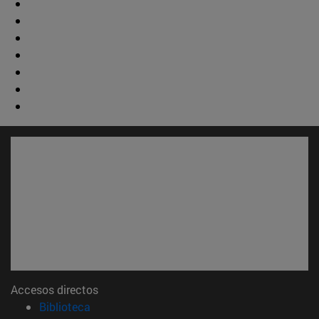
Accesos directos
(abre en nueva ventana)
Biblioteca