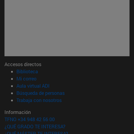
Accesos directos
(abre en nueva ventana)
Biblioteca
(abre en nueva ventana)
Mi correo
(abre en nueva ventana)
Aula virtual ADI
(abre en nueva ventana)
Búsqueda de personas
(abre en nueva ventana)
Trabaja con nosotros
Información
TFNO +34 948 42 56 00
¿QUÉ GRADO TE INTERESA?
¿QUÉ MÁSTER TE INTERESA?