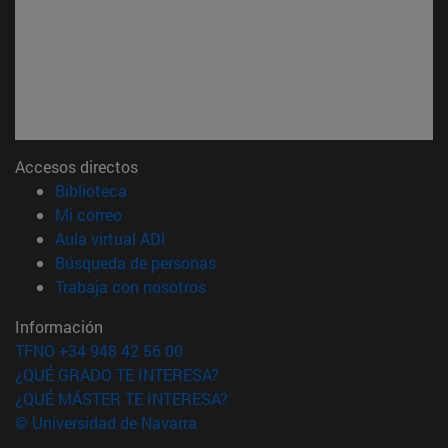
Accesos directos
(abre en nueva ventana)
Biblioteca
(abre en nueva ventana)
Mi correo
(abre en nueva ventana)
Aula virtual ADI
(abre en nueva ventana)
Búsqueda de personas
(abre en nueva ventana)
Trabaja con nosotros
Información
TFNO +34 948 42 56 00
¿QUÉ GRADO TE INTERESA?
¿QUÉ MÁSTER TE INTERESA?
© Universidad de Navarra