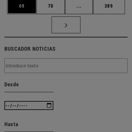
Página
Página
Páginas intermedias U
Página
69
70
...
389
BUSCADOR NOTICIAS
Desde
Hasta