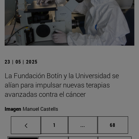
23 | 05 | 2025
La Fundación Botín y la Universidad se
alían para impulsar nuevas terapias
avanzadas contra el cáncer
Imagen
Manuel Castells
Página
Páginas intermedias Us
Página
1
...
68