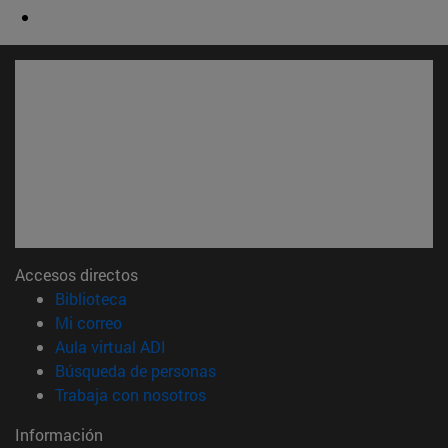
Accesos directos
(abre en nueva ventana)
Biblioteca
(abre en nueva ventana)
Mi correo
(abre en nueva ventana)
Aula virtual ADI
(abre en nueva ventana)
Búsqueda de personas
(abre en nueva ventana)
Trabaja con nosotros
Información