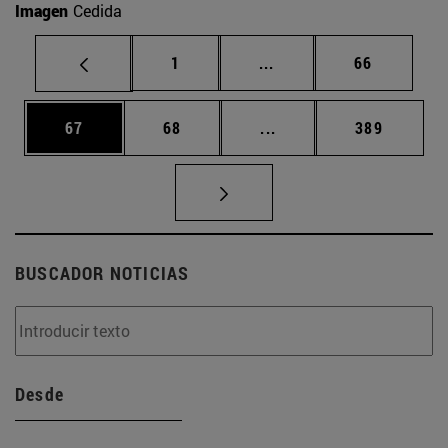
Imagen
Cedida
Página
Páginas intermedias Us
Página
1
...
66
Página
Página
Páginas intermedias U
Página
67
68
...
389
BUSCADOR NOTICIAS
Desde