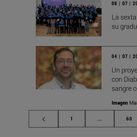
08 | 07 | 
La sexta
su gradu
04 | 07 | 
Un proye
con Diabe
sangre c
Imagen
Man
Página
Páginas interm
Pág
1
...
60