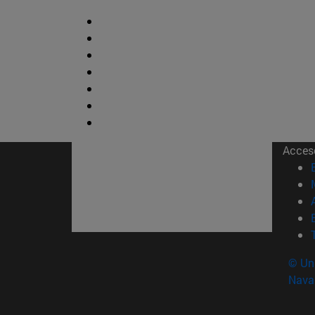
Acces
© Uni
Nava