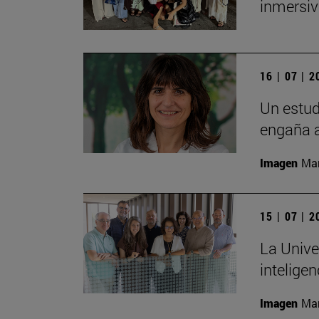
inmersiv
16 | 07 | 
Un estud
engaña a
Imagen
Man
15 | 07 | 
La Unive
inteligen
Imagen
Man