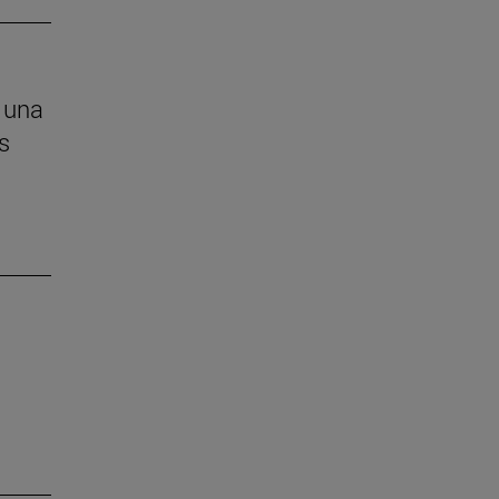
 una
s