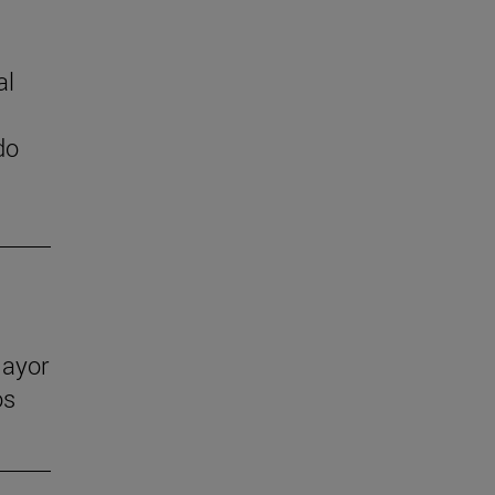
al
do
mayor
os