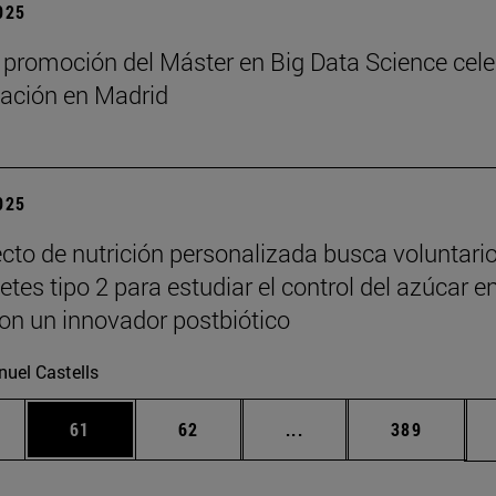
2025
 promoción del Máster en Big Data Science cel
ación en Madrid
2025
cto de nutrición personalizada busca voluntari
tes tipo 2 para estudiar el control del azúcar e
on un innovador postbiótico
uel Castells
edias Use TAB para desplazarse.
ina
Página
Página
Páginas intermedias Us
Página
61
62
...
389