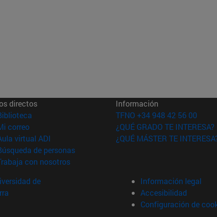
os directos
Información
(abre en nueva ventana)
Biblioteca
TFNO +34 948 42 56 00
(abre en nueva ventana)
Mi correo
¿QUÉ GRADO TE INTERESA?
(abre en nueva ventana)
Aula virtual ADI
¿QUÉ MÁSTER TE INTERESA
(abre en nueva ventana)
Búsqueda de personas
(abre en nueva ventana)
Trabaja con nosotros
versidad de
Información legal
rra
Accesibilidad
Configuración de coo