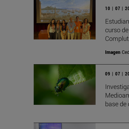
10 | 07 | 
Estudiant
curso de 
Complute
Imagen
Ced
09 | 07 | 
Investig
Medioamb
base de 