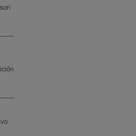
 son
ición
ivo