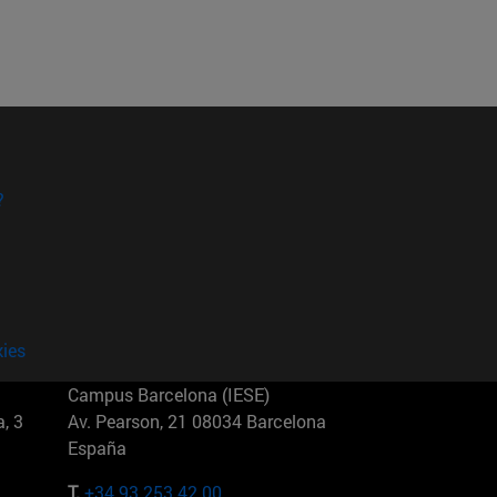
?
kies
Campus Barcelona (IESE)
, 3
Av. Pearson, 21 08034 Barcelona
España
T.
+34 93 253 42 00