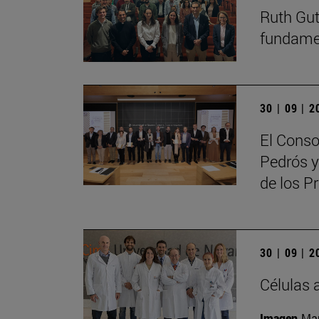
Ruth Guti
fundamen
30 | 09 | 
El Conso
Pedrós y
de los 
30 | 09 | 
Células 
Imagen
Man