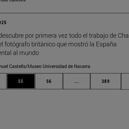
2025
escubre por primera vez todo el trabajo de Cha
 el fotógrafo británico que mostró la España
tal al mundo
uel Castells/Museo Universidad de Navarra
edias Use TAB para desplazarse.
ina
Página
Página
Páginas intermedias Us
Página
55
56
...
389