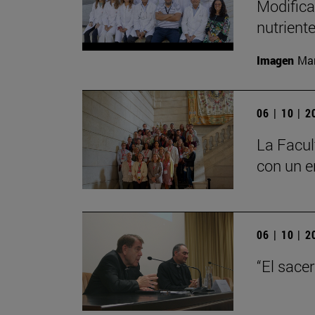
Modifica
nutrient
Imagen
Man
06 | 10 | 
La Facul
con un e
06 | 10 | 
“El sace