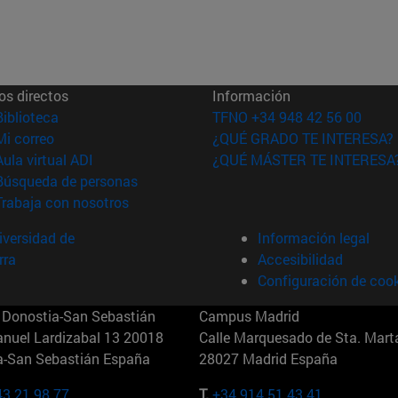
os directos
Información
(abre en nueva ventana)
Biblioteca
TFNO +34 948 42 56 00
(abre en nueva ventana)
Mi correo
¿QUÉ GRADO TE INTERESA?
(abre en nueva ventana)
Aula virtual ADI
¿QUÉ MÁSTER TE INTERESA
(abre en nueva ventana)
Búsqueda de personas
(abre en nueva ventana)
Trabaja con nosotros
versidad de
Información legal
rra
Accesibilidad
Configuración de coo
Donostia-San Sebastián
Campus Madrid
anuel Lardizabal 13 20018
Calle Marquesado de Sta. Marta
a-San Sebastián España
28027 Madrid España
43 21 98 77
T.
+34 914 51 43 41