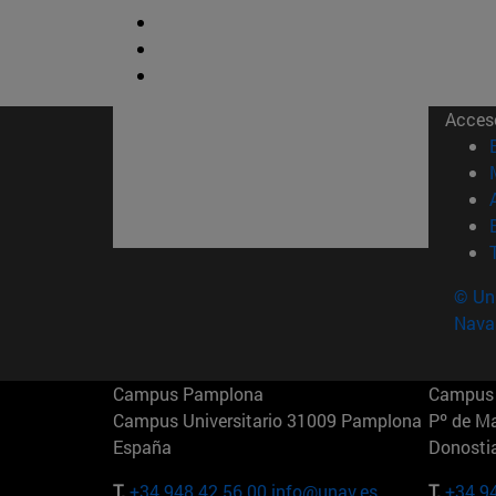
Acces
© Uni
Nava
Campus Pamplona
Campus 
Campus Universitario 31009 Pamplona
Pº de M
España
Donosti
T.
+34 948 42 56 00
info@unav.es
T.
+34 9