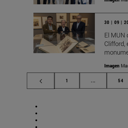
30 | 09 | 
El MUN d
Clifford,
monumen
Imagen
Man
Página
Páginas interm
Pág
1
...
54