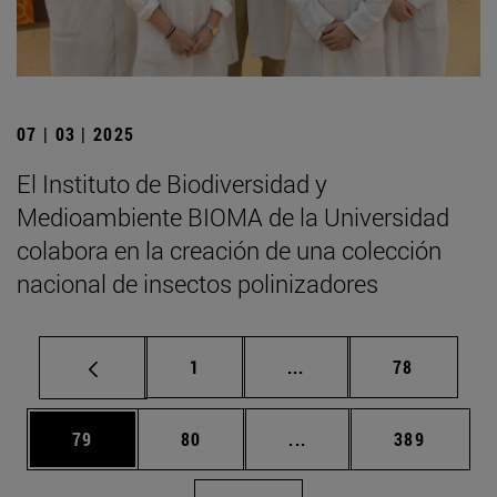
07 | 03 | 2025
El Instituto de Biodiversidad y
Medioambiente BIOMA de la Universidad
colabora en la creación de una colección
nacional de insectos polinizadores
Página
Páginas intermedias Us
Página
1
...
78
Página
Página
Páginas intermedias U
Página
79
80
...
389