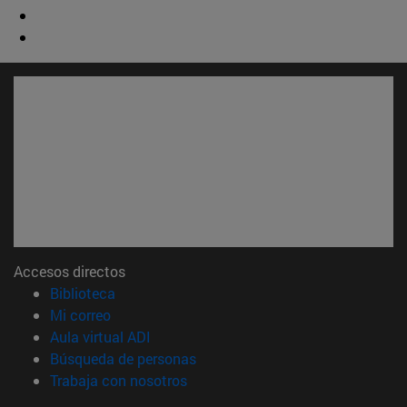
Accesos directos
(abre en nueva ventana)
Biblioteca
(abre en nueva ventana)
Mi correo
(abre en nueva ventana)
Aula virtual ADI
(abre en nueva ventana)
Búsqueda de personas
(abre en nueva ventana)
Trabaja con nosotros