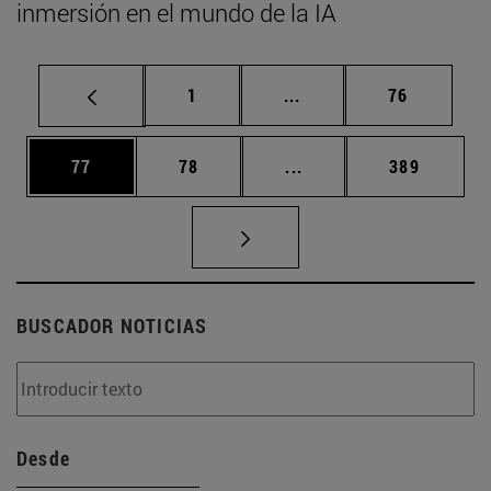
inmersión en el mundo de la IA
Página
Páginas intermedias Us
Página
1
...
76
Página
Página
Páginas intermedias U
Página
77
78
...
389
BUSCADOR NOTICIAS
Desde