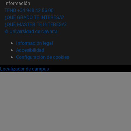
Información
TFNO +34 948 42 56 00
¿QUÉ GRADO TE INTERESA?
¿QUÉ MÁSTER TE INTERESA?
© Universidad de Navarra
Información legal
Accesibilidad
Configuración de cookies
Localizador de campus